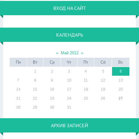
ВХОД НА САЙТ
КАЛЕНДАРЬ
«
Май 2012
»
Пн
Вт
Ср
Чт
Пт
Сб
Вс
1
2
3
4
5
6
7
8
9
10
11
12
13
14
15
16
17
18
19
20
21
22
23
24
25
26
27
28
29
30
31
АРХИВ ЗАПИСЕЙ