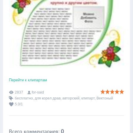
Перейти к клипартам
2837
for-said
бесплатно
,
для корел драв
,
авторский
,
клипарт
,
Вектоный
5.0
/
1
Всего комментариев
:
0